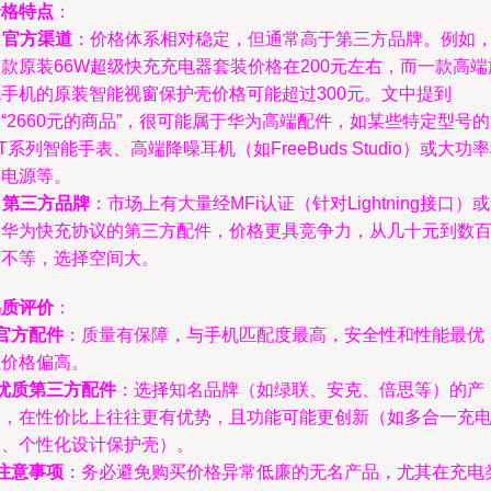
价格特点
：
.
官方渠道
：价格体系相对稳定，但通常高于第三方品牌。例如
款原装66W超级快充充电器套装价格在200元左右，而一款高端
舰手机的原装智能视窗保护壳价格可能超过300元。文中提到
“2660元的商品”，很可能属于华为高端配件，如某些特定型号的
T系列智能手表、高端降噪耳机（如FreeBuds Studio）或大功
动电源等。
.
第三方品牌
：市场上有大量经MFi认证（针对Lightning接口）
合华为快充协议的第三方配件，价格更具竞争力，从几十元到数
元不等，选择空间大。
品质评价
：
官方配件
：质量有保障，与手机匹配度最高，安全性和性能最优
但价格偏高。
优质第三方配件
：选择知名品牌（如绿联、安克、倍思等）的产
品，在性价比上往往更有优势，且功能可能更创新（如多合一充
器、个性化设计保护壳）。
注意事项
：务必避免购买价格异常低廉的无名产品，尤其在充电