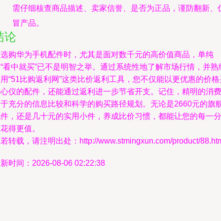
需仔细核查商品描述、卖家信誉、是否为正品，谨防翻新、
冒产品。
结论
在选购华为手机配件时，尤其是面对数千元的高价值商品，单纯
的“看中就买”已不是明智之举。通过系统性地了解市场行情，并熟
用“51比购返利网”这类比价返利工具，您不仅能以更优惠的价格
到心仪的配件，还能通过返利进一步节省开支。记住，精明的消
始于充分的信息比较和科学的购买路径规划。无论是2660元的旗
配件，还是几十元的实用小件，养成比价习惯，都能让您的每一
钱花得更值。
若转载，请注明出处：http://www.stmingxun.com/product/88.ht
新时间：2026-08-06 02:22:38