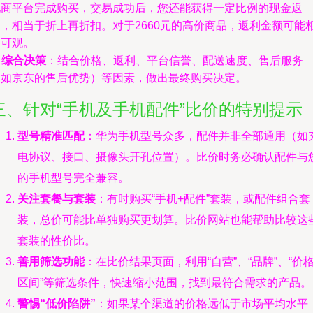
电商平台完成购买，交易成功后，您还能获得一定比例的现金返
利，相当于折上再折扣。对于2660元的高价商品，返利金额可能
当可观。
.
综合决策
：结合价格、返利、平台信誉、配送速度、售后服务
（如京东的售后优势）等因素，做出最终购买决定。
三、针对“手机及手机配件”比价的特别提示
型号精准匹配
：华为手机型号众多，配件并非全部通用（如
电协议、接口、摄像头开孔位置）。比价时务必确认配件与
的手机型号完全兼容。
关注套餐与套装
：有时购买“手机+配件”套装，或配件组合套
装，总价可能比单独购买更划算。比价网站也能帮助比较这
套装的性价比。
善用筛选功能
：在比价结果页面，利用“自营”、“品牌”、“价
区间”等筛选条件，快速缩小范围，找到最符合需求的产品。
警惕“低价陷阱”
：如果某个渠道的价格远低于市场平均水平