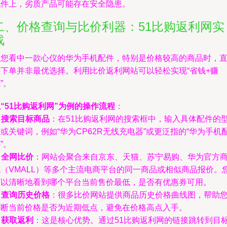
配件上，劣质产品可能存在安全隐患。
二、价格查询与比价利器：51比购返利网实
战
当您看中一款心仪的华为手机配件，特别是价格较高的商品时，
接下单并非最优选择。利用比价返利网站可以轻松实现“省钱+赚
”。
“51比购返利网”为例的操作流程
：
.
搜索目标商品
：在51比购返利网的搜索框中，输入具体配件的
或关键词，例如“华为CP62R无线充电器”或更泛指的“华为手机
”。
.
全网比价
：网站会聚合来自京东、天猫、苏宁易购、华为官方
城（VMALL）等多个主流电商平台的同一商品或相似商品报价。
可以清晰地看到哪个平台当前售价最低，是否有优惠券可用。
.
查询历史价格
：很多比价网站提供商品历史价格曲线图，帮助
判断当前价格是否为近期低点，避免在价格高点入手。
.
获取返利
：这是核心优势。通过51比购返利网的链接跳转到目