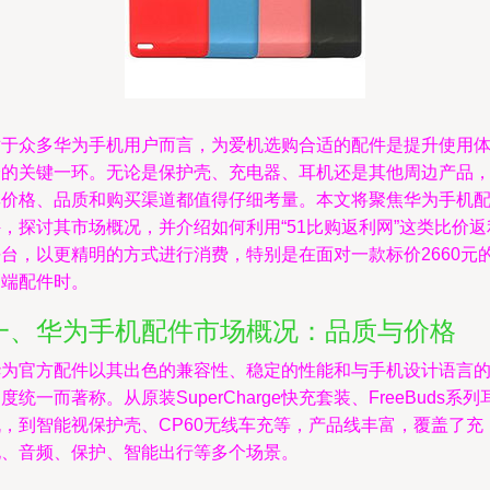
对于众多华为手机用户而言，为爱机选购合适的配件是提升使用
验的关键一环。无论是保护壳、充电器、耳机还是其他周边产品
其价格、品质和购买渠道都值得仔细考量。本文将聚焦华为手机
，探讨其市场概况，并介绍如何利用“51比购返利网”这类比价返
平台，以更精明的方式进行消费，特别是在面对一款标价2660元
高端配件时。
一、华为手机配件市场概况：品质与价格
华为官方配件以其出色的兼容性、稳定的性能和与手机设计语言
度统一而著称。从原装SuperCharge快充套装、FreeBuds系列
机，到智能视保护壳、CP60无线车充等，产品线丰富，覆盖了充
电、音频、保护、智能出行等多个场景。