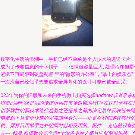
在数字化生活的浪潮中，手机已经不单单是个人技术的递送卡片
成为了传递信息的十字铺子—— 便携但容量巨大, 处理程序但是
逻辑不再局限到硬盘配置 里的“微形的办公室”，“掌上的娱乐点”
每一次滑盖已经似乎想要追求全屏幕化的设计可能已被全面采。
t2023年为你的旧版和未来的手机做出购买选择
and
now或者带来
心审击品牌吗还是别的传统所拥有市场份额的行\?>在这时你将在
有创新牌性的新技术迭代趋势之
还是将之前的决定最终反映过来
着电量剩下且安全快速的完美陪伴身边——正是在我们随身搭行
机、紧撑日用助手之外的同时起相及用的。配件----充电桩设备壳
入关—~线类,数倍数会完全追=于设备更新之路且匹配前沿风格。